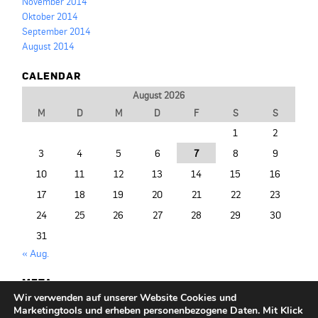
November 2014
Oktober 2014
September 2014
August 2014
CALENDAR
August 2026
M
D
M
D
F
S
S
1
2
3
4
5
6
7
8
9
10
11
12
13
14
15
16
17
18
19
20
21
22
23
24
25
26
27
28
29
30
31
« Aug.
META
Wir verwenden auf unserer Website Cookies und
Anmelden
Marketingtools und erheben personenbezogene Daten. Mit Klick
Entries (RSS)