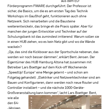
aus dem EU-
Förderprogramm FIWARE durchgeführt. Der Professor ist
sicher, die Basics, um die es am ersten Tag des Technik
Workshops im Gaußhof geht, funktionieren auch ohne
Netzwerk. Sich reinarbeiten und die Bausteine
weiterentwickeln, das bringe eh die Praxis später. Aber für
manchen der jungen Entwickler und Techniker auf der
Schulungsbank ist das zumindest irritierend: Warum sollen sie
in einen HUB ziehen, wo es kein Netz gibt und wo die Wände
wackeln?
„Oja, das sind die Kickboxer aus der Sportschule nebenan, das
werden wir noch besser dämmen“, erklärt Bent Jensen. Der
Eigentümer des HUB Hamburg Altona hat zusammen mit
Betreiber Lars Boettger auf dem Kick-off Wochenende
„SpeedUp! Europe“ eine Menge gelernt – und schon am
Folgetag gehandelt: „Elektriker und Netzwerktechniker sind am
Bauen und Konfigurieren, dann werden noch neue Router und
Controller installiert – und die nächste 1000-Geräte-
Großveranstaltung
kann kommen“, lacht Lars Boettger. Bent,
wie alle
den 64-
Jährigen