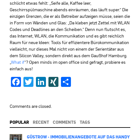
schlicht etwas fehlt: „Seife alle, Kaffee leer,
Geschirrspülmaschine abends einräumen, das läuft super.“ Die
einzigen Grenzen, die er als Betreiber aufzeigen müsse, seien die
in Form von Wänden und Glas: „Da kleben jetzt Zettel mit WLAN
Codes und Deadlines an den Scheiben.“ Denn nun flutscht es,
das Internet, WLAN, die Kommunikation und es gibt reichlich
Raum für neue Ideen: Tools für effizientere Bürokommunikation
vielleicht, nur dieses Mal nicht von einem der Serientäter aus
dem Silicon Valley, sondern direkt aus dem Gaußhof Hamburg.
„
What if
“? Open minds im open office sind gefragt, probiere es
einfach aus!
Facebook
Twitter
LinkedIn
XING
Teilen
Comments are closed.
POPULAR
RECENT
COMMENTS
TAGS
GÜSTROW - IMMOBILIENANGEBOTE AUF DAS HANDY