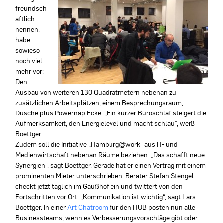
freundsch
aftlich
nennen,
habe
sowieso
noch viel
mehr vor:
Den
Ausbau von weiteren 130 Quadratmetern nebenan zu
zusätzlichen Arbeitsplätzen, einem Besprechungsraum,
Dusche plus Powernap Ecke. „Ein kurzer Büroschlaf steigert die
Aufmerksamkeit, den Energielevel und macht schlau“, weiß
Boettger.
Zudem soll die Initiative „Hamburg@work“ aus IT- und
Medienwirtschaft nebenan Räume beziehen. „Das schafft neue
Synergien“, sagt Boettger. Gerade hat er einen Vertrag mit einem
prominenten Mieter unterschrieben: Berater Stefan Stengel
checkt jetzt täglich im Gaußhof ein und twittert von den
Fortschritten vor Ort. „Kommunikation ist wichtig“, sagt Lars
Boettger. In einer
Art Chatroom
für den HUB posten nun alle
Businessteams, wenn es Verbesserungsvorschläge gibt oder