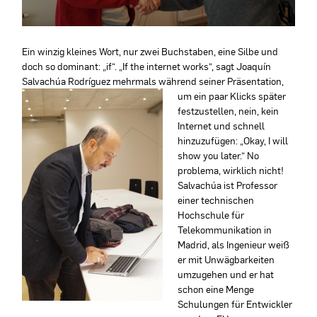
Ein winzig kleines Wort, nur zwei Buchstaben, eine Silbe und
doch so dominant: „if“. „If the internet works“, sagt Joaquín
Salvachúa Rodríguez mehrmals während seiner Präsentation,
um ein paar Klicks später
festzustellen, nein, kein
Internet und schnell
hinzuzufügen: „Okay, I will
show you later.“ No
problema, wirklich nicht!
Salvachúa ist Professor
einer technischen
Hochschule für
Telekommunikation in
Madrid, als Ingenieur weiß
er mit Unwägbarkeiten
umzugehen und er hat
schon eine Menge
Schulungen für Entwickler