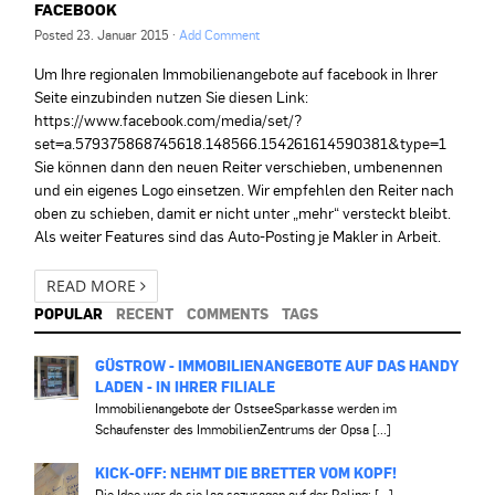
FACEBOOK
Posted
23. Januar 2015
·
Add Comment
Um Ihre regionalen Immobilienangebote auf facebook in Ihrer
Seite einzubinden nutzen Sie diesen Link:
https://www.facebook.com/media/set/?
set=a.579375868745618.148566.154261614590381&type=1
Sie können dann den neuen Reiter verschieben, umbenennen
und ein eigenes Logo einsetzen. Wir empfehlen den Reiter nach
oben zu schieben, damit er nicht unter „mehr“ versteckt bleibt.
Als weiter Features sind das Auto-Posting je Makler in Arbeit.
READ MORE
POPULAR
RECENT
COMMENTS
TAGS
GÜSTROW - IMMOBILIENANGEBOTE AUF DAS HANDY
LADEN - IN IHRER FILIALE
Immobilienangebote der OstseeSparkasse werden im
Schaufenster des ImmobilienZentrums der Opsa [...]
KICK-OFF: NEHMT DIE BRETTER VOM KOPF!
Die Idee war da sie lag sozusagen auf der Reling: [...]