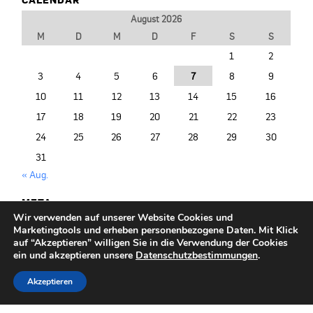
August 2026
M
D
M
D
F
S
S
1
2
3
4
5
6
7
8
9
10
11
12
13
14
15
16
17
18
19
20
21
22
23
24
25
26
27
28
29
30
31
« Aug.
META
Wir verwenden auf unserer Website Cookies und
Anmelden
Marketingtools und erheben personenbezogene Daten. Mit Klick
Entries (RSS)
auf “Akzeptieren” willigen Sie in die Verwendung der Cookies
ein und akzeptieren unsere
Datenschutzbestimmungen
.
Akzeptieren
© 2014-2026 PRIMO PORTAL |
+49/40/377 075-500
|
info@primoportal.de