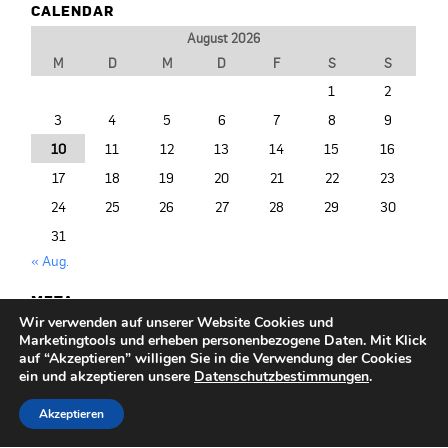
CALENDAR
August 2026
M
D
M
D
F
S
S
1
2
3
4
5
6
7
8
9
10
11
12
13
14
15
16
17
18
19
20
21
22
23
24
25
26
27
28
29
30
31
« Aug.
META
Wir verwenden auf unserer Website Cookies und
Anmelden
Marketingtools und erheben personenbezogene Daten. Mit Klick
Entries (RSS)
auf “Akzeptieren” willigen Sie in die Verwendung der Cookies
ein und akzeptieren unsere
Datenschutzbestimmungen
.
Akzeptieren
© 2014-2026 PRIMO PORTAL |
+49/40/377 075-500
|
info@primoportal.de