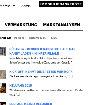
IMMOBILIENANGEBOTE
Impressum
Admin
VERMARKTUNG
MARKTANALYSEN
OPULAR
RECENT
COMMENTS
TAGS
GÜSTROW - IMMOBILIENANGEBOTE AUF DAS
HANDY LADEN - IN IHRER FILIALE
Immobilienangebote der OstseeSparkasse werden im
Schaufenster des ImmobilienZentrums der Opsa [...]
KICK-OFF: NEHMT DIE BRETTER VOM KOPF!
Die Idee war da sie lag sozusagen auf der Reling: [...]
NEUJAHR 2015
Wir danken allen Kunden Lieferanten und Mitarbeitern für die
tolle [...]
SURFACE MATRIX RELOADED