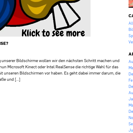
C
Al
Bi
Sp
Ve
NSE?
A
g unserer Bildschirme wollen wir den nächsten Schritt machen und
Au
 nun Microsoft Kinect oder Intel RealSense die richtige Wahl für das
Ma
it unseren Bildschirmen vor haben. Es geht dabei immer darum, die
De
aße und […]
Fe
De
Au
Ja
Ma
De
No
Se
Ju