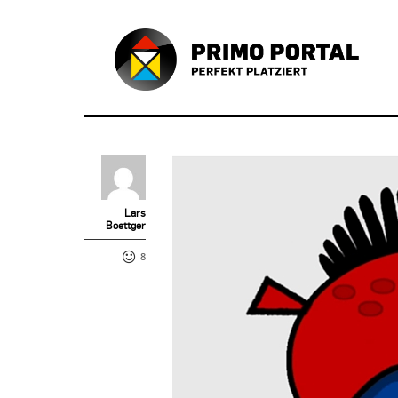
Lars
Boettger
8