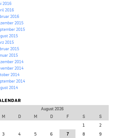
i 2016
ril 2016
bruar 2016
zember 2015
ptember 2015
gust 2015
rz 2015
bruar 2015
nuar 2015
zember 2014
vember 2014
tober 2014
ptember 2014
gust 2014
ALENDAR
August 2026
M
D
M
D
F
S
S
1
2
3
4
5
6
7
8
9