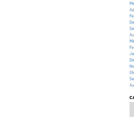
Ma
Ap
Fe
De
Se
Au
Mä
Fe
Ja
De
No
Ok
Se
Au
C