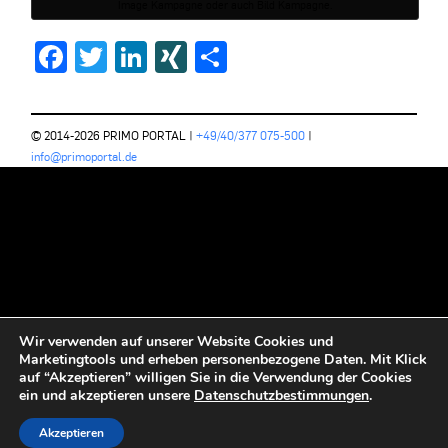
Image Kampagne oder auch Bild Kampagne.
Facebook
Twitter
LinkedIn
XING
Teilen
© 2014-2026 PRIMO PORTAL |
+49/40/377 075-500
|
info@primoportal.de
Wir verwenden auf unserer Website Cookies und
Marketingtools und erheben personenbezogene Daten. Mit Klick
auf “Akzeptieren” willigen Sie in die Verwendung der Cookies
ein und akzeptieren unsere
Datenschutzbestimmungen
.
Akzeptieren