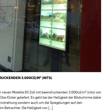
RUCKENDEN 3.000CD/M² (NITS)
r neuen Modelle 65 Zoll mit beeindruckenden 3.000cd/m² (nits) von
e-Elster geliefert. Es geht bei der Helligkeit der Bildschirme dabei
einstrahlung sondern auch um die Spiegelungen auf den
 Betrachter. Die Helligkeit von […]