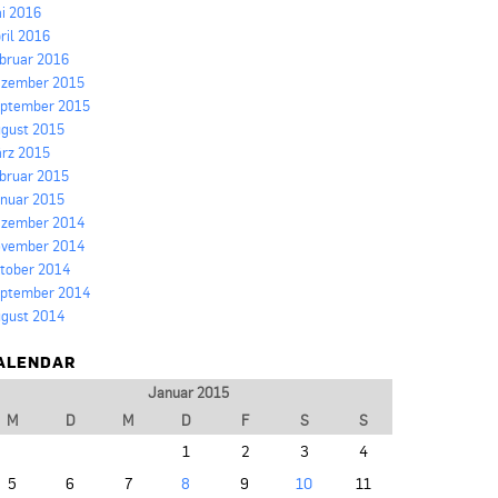
i 2016
ril 2016
bruar 2016
zember 2015
ptember 2015
gust 2015
rz 2015
bruar 2015
nuar 2015
zember 2014
vember 2014
tober 2014
ptember 2014
gust 2014
ALENDAR
Januar 2015
M
D
M
D
F
S
S
1
2
3
4
5
6
7
8
9
10
11