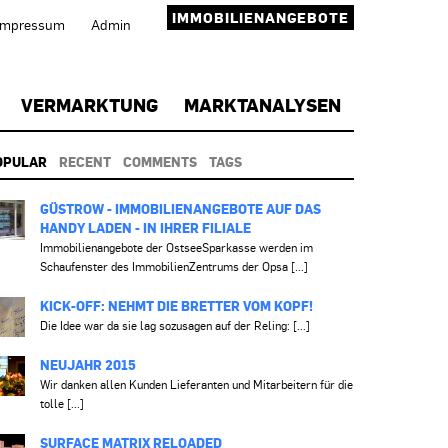
IMMOBILIENANGEBOTE
Impressum
Admin
VERMARKTUNG
MARKTANALYSEN
OPULAR
RECENT
COMMENTS
TAGS
GÜSTROW - IMMOBILIENANGEBOTE AUF DAS
HANDY LADEN - IN IHRER FILIALE
Immobilienangebote der OstseeSparkasse werden im
Schaufenster des ImmobilienZentrums der Opsa [...]
KICK-OFF: NEHMT DIE BRETTER VOM KOPF!
Die Idee war da sie lag sozusagen auf der Reling: [...]
NEUJAHR 2015
Wir danken allen Kunden Lieferanten und Mitarbeitern für die
tolle [...]
SURFACE MATRIX RELOADED