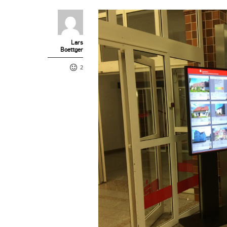
Lars
Boettger
2