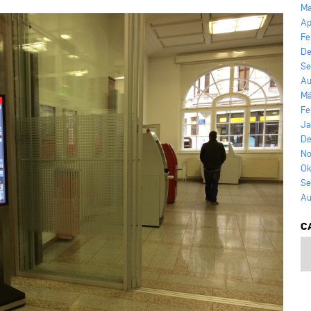
Ma
Ap
Fe
De
Se
Au
Mä
Fe
Ja
De
No
Ok
Se
Au
C