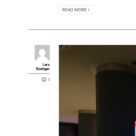
READ MORE
Lars
Boettger
3