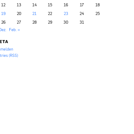
12
13
14
15
16
17
18
19
20
21
22
23
24
25
26
27
28
29
30
31
Dez.
Feb. »
ETA
melden
tries (RSS)