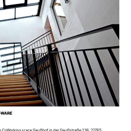
-WARE
m CoWorking scace Gaußhof in der Gaußstraße 136, 22765