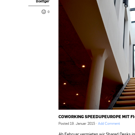
Boettger
0
COWORKING SPEEDUPEUROPE MIT FI
Posted
19. Januar 2015
·
Add Comment
Ab Februar vermieten wir Shared Desks i