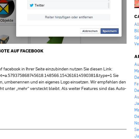
C
Al
Bi
Sp
Ve
BOTE AUF FACEBOOK
A
Au
 facebook in Ihrer Seite einzubinden nutzen Sie diesen Link:
Ma
set=a.579375868745618.148566.154261614590381&type=1 Sie
De
n, umbenennen und ein eigenes Logo einsetzen. Wir empfehlen den
Fe
ht unter „mehr“ versteckt bleibt. Als weiter Features sind das Auto-
De
Au
Ja
Ma
De
No
Se
Ju