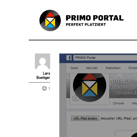
Lars
Boettger
1