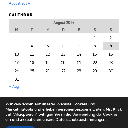
August 2014
CALENDAR
August 2026
M
D
M
D
F
S
S
1
2
3
4
5
6
7
8
9
10
11
12
13
14
15
16
17
18
19
20
21
22
23
24
25
26
27
28
29
30
31
« Aug.
META
Wir verwenden auf unserer Website Cookies und
Anmelden
Marketingtools und erheben personenbezogene Daten. Mit Klick
Entries (RSS)
auf “Akzeptieren” willigen Sie in die Verwendung der Cookies
ein und akzeptieren unsere
Datenschutzbestimmungen
.