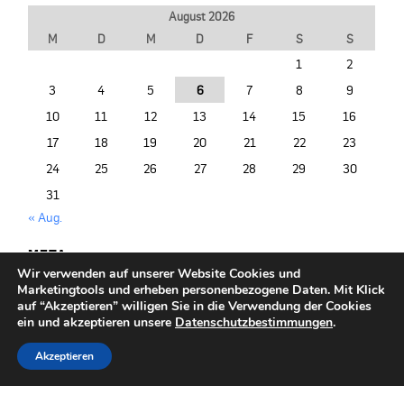
August 2026
M
D
M
D
F
S
S
1
2
3
4
5
6
7
8
9
10
11
12
13
14
15
16
17
18
19
20
21
22
23
24
25
26
27
28
29
30
31
« Aug.
META
Wir verwenden auf unserer Website Cookies und
Anmelden
Marketingtools und erheben personenbezogene Daten. Mit Klick
Entries (RSS)
auf “Akzeptieren” willigen Sie in die Verwendung der Cookies
ein und akzeptieren unsere
Datenschutzbestimmungen
.
Akzeptieren
© 2014-2026 PRIMO PORTAL |
+49/40/377 075-500
|
info@primoportal.de