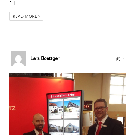
[…]
READ MORE
Lars Boettger
3