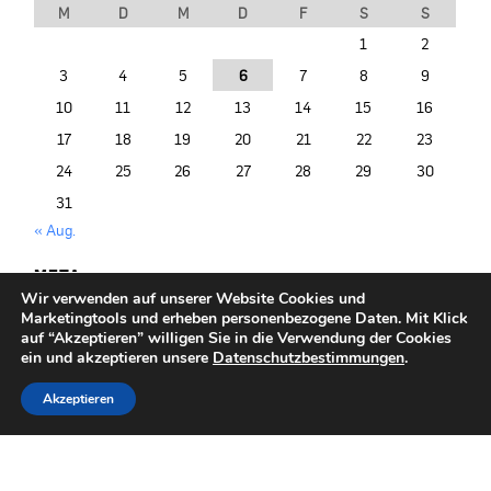
M
D
M
D
F
S
S
1
2
3
4
5
6
7
8
9
10
11
12
13
14
15
16
17
18
19
20
21
22
23
24
25
26
27
28
29
30
31
« Aug.
META
Wir verwenden auf unserer Website Cookies und
Anmelden
Marketingtools und erheben personenbezogene Daten. Mit Klick
Entries (RSS)
auf “Akzeptieren” willigen Sie in die Verwendung der Cookies
ein und akzeptieren unsere
Datenschutzbestimmungen
.
Akzeptieren
© 2014-2026 PRIMO PORTAL |
+49/40/377 075-500
|
info@primoportal.de