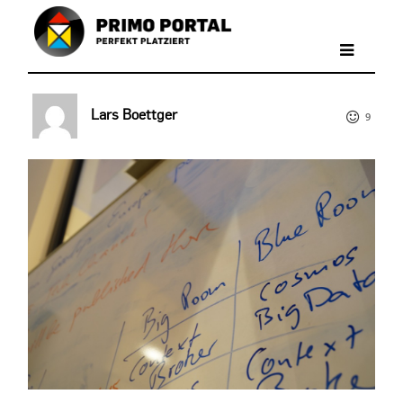
Lars Boettger
9