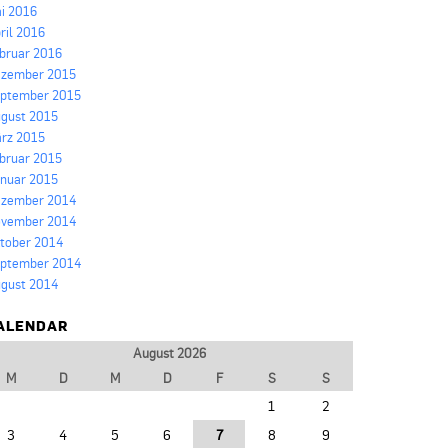
i 2016
ril 2016
bruar 2016
zember 2015
ptember 2015
gust 2015
rz 2015
bruar 2015
nuar 2015
zember 2014
vember 2014
tober 2014
ptember 2014
gust 2014
ALENDAR
August 2026
M
D
M
D
F
S
S
1
2
3
4
5
6
7
8
9