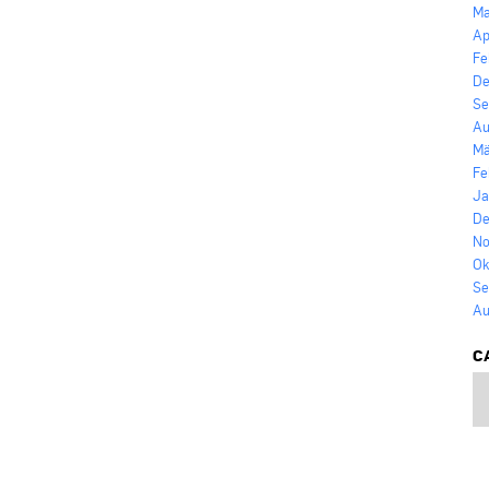
Ma
Ap
Fe
De
Se
Au
Mä
Fe
Ja
De
No
Ok
Se
Au
C