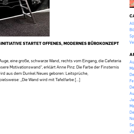
C
Al
Bi
Sp
Ve
SINITIATIVE STARTET OFFENES, MODERNES BÜROKONZEPT
A
s Auge, eine große, schwarze Wand, rechts vom Eingang, die Cafeteria
Au
sere Motivationswand“, erklärt Anne Pinz. Die Farbe der Finsternis
Ma
h wird aus dem Dunkel Neues geboren: Leitsprüche,
De
pielsweise: „Die Wand wird mit Tafelfarbe […]
Fe
De
Au
Ja
Ma
De
No
Se
Ju