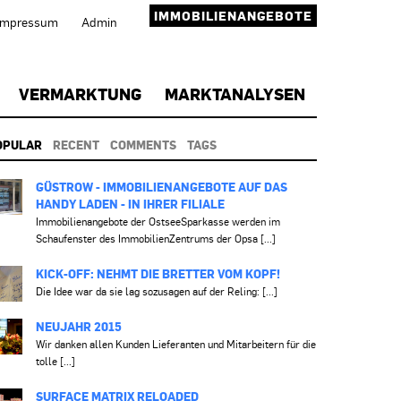
IMMOBILIENANGEBOTE
Impressum
Admin
VERMARKTUNG
MARKTANALYSEN
OPULAR
RECENT
COMMENTS
TAGS
GÜSTROW - IMMOBILIENANGEBOTE AUF DAS
HANDY LADEN - IN IHRER FILIALE
Immobilienangebote der OstseeSparkasse werden im
Schaufenster des ImmobilienZentrums der Opsa [...]
KICK-OFF: NEHMT DIE BRETTER VOM KOPF!
Die Idee war da sie lag sozusagen auf der Reling: [...]
NEUJAHR 2015
Wir danken allen Kunden Lieferanten und Mitarbeitern für die
tolle [...]
SURFACE MATRIX RELOADED